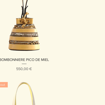
Vista rápida
BOMBONNIERE PICO DE MIEL
Precio
550,00 €
 out