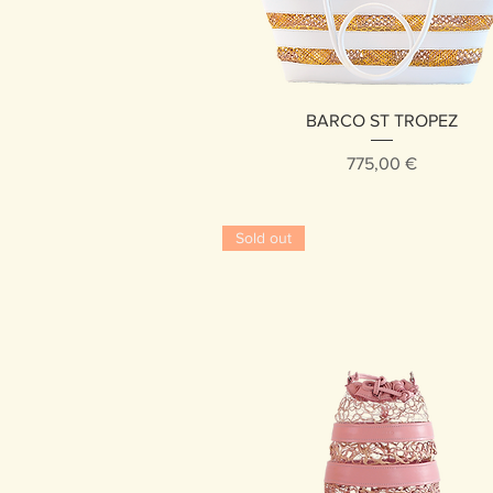
Vista rápida
BARCO ST TROPEZ
Precio
775,00 €
Sold out