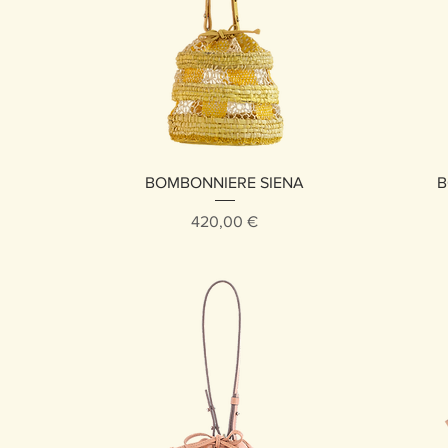
Vista rápida
BOMBONNIERE SIENA
B
Precio
420,00 €