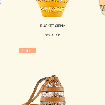
Vista rápida
BUCKET SIENA
Precio
850,00 €
Sold out