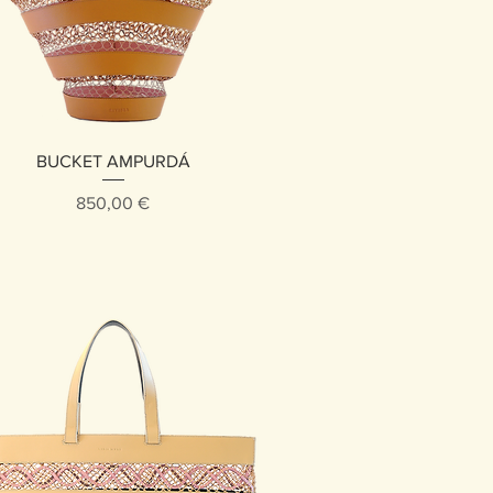
Vista rápida
BUCKET AMPURDÁ
Precio
850,00 €