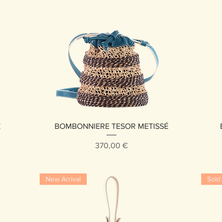
Vista rápida
Z
BOMBONNIERE TESOR METISSÉ
Precio
370,00 €
New Arrival
Sold