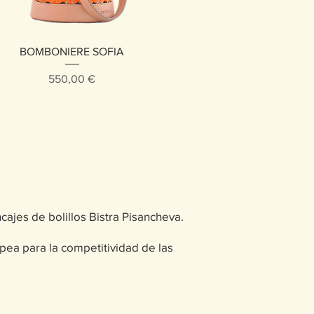
Vista rápida
BOMBONIERE SOFIA
Precio
550,00 €
cajes de bolillos Bistra Pisancheva.
ea para la competitividad de las