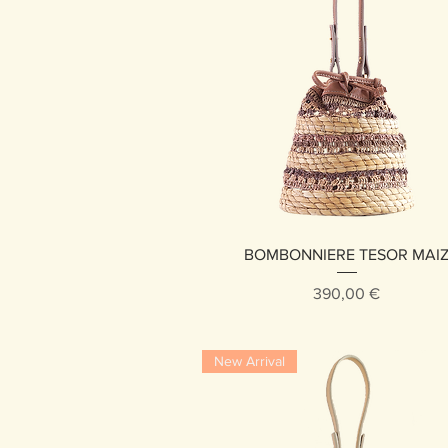
Vista rápida
BOMBONNIERE TESOR MAI
Precio
390,00 €
New Arrival