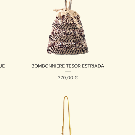
Vista rápida
UE
BOMBONNIERE TESOR ESTRIADA
Precio
370,00 €